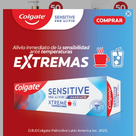

DOVE SERUM CORPORAL
DOVE SERUM CORPORAL
GLICOLICO X 400 ML
GLICOLICO X 200 ML
PYG
96.552
PYG
57.425
PYG
48.276
PYG
28.713
-
+
-
+
Recomendados