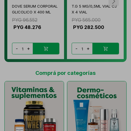
DOVE SERUM CORPORAL
T.G 5 MG/0,5ML VIAL CJ
GLICOLICO X 400 ML
X 4 VIAL
PYG
96.552
PYG
565.000
PYG
48.276
PYG
282.500
-
+
-
+
Comprá por categorías