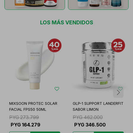
LOS MÁS VENDIDOS
MIXSOON PROTEC SOLAR
GLP-1 SUPPORT LANDERFIT
FACIAL FPS50 50ML
SABOR LIMON
PYG
273.799
PYG
462.000
PYG
164.279
PYG
346.500