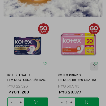
KOTEX TOALLA
KOTEX PDIARIO
FEM NOCTURNA C/A 42X6
ESENCIAL80+(20 GRATIS)
3D
PYG
22.526
PYG
50.943
PYG
11.263
PYG
20.377
-
+
-
+