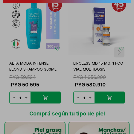
ALTA MODA INTENSE
LIPOLESS MD 15 MG. 1 FCO
BLOND SHAMPOO 300ML
VIAL MULTIDOSIS
PYG
59.524
PYG
1.056.200
PYG
50.595
PYG
580.910
-
+
-
+
Comprá según tu tipo de piel