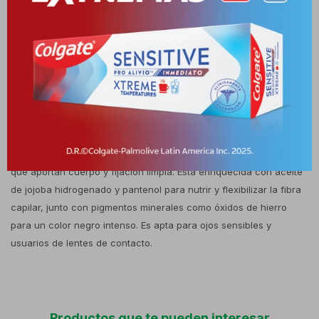
un volumen colosal, denso y modulable que infla el 100% de las
pestañas desde la raíz hasta las puntas. Al ser una versión
lavable de larga duración, está pensada para ofrecer una mirada
abierta, ligera e impecable durante todo el día, garantizando al
mismo tiempo una remoción rápida y suave al final de la jornada
sin maltratar los ojos. Composición Su fórmula ligera de base
acuosa contiene un balance de ceras y agentes
acondicionadores de alta calidad. Incluye agua, cera de abejas
(cera alba), cera carnauba, cera de salvado de arroz y caolín,
que aportan cuerpo y fijación limpia. Está enriquecida con aceite
de jojoba hidrogenado y pantenol para nutrir y flexibilizar la fibra
capilar, junto con pigmentos minerales como óxidos de hierro
para un color negro intenso. Es apta para ojos sensibles y
usuarios de lentes de contacto.
Productos que te pueden interesar