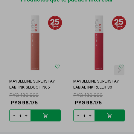
MAYBELLINE SUPERSTAY
MAYBELLINE SUPERSTAY
LAB. INK SEDUCT N65
LABIAL INK RULER 80
PYG
130.900
PYG
130.900
PYG
98.175
PYG
98.175
-
+
-
+