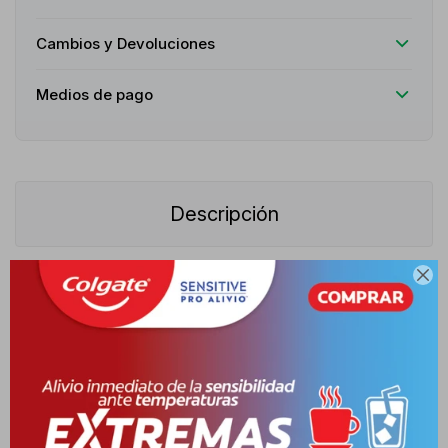
Cambios y Devoluciones
Medios de pago
Descripción

La máscara de pestañas Maybelline Colossal Bubble Lavable,
identificada por sus siglas WSH (Washable) en tono Black, es un
producto de maquillaje diseñado para transformar la mirada al
instante. Su propuesta de valor radica en una fórmula ultra ligera
con efecto burbuja combinada con un cepillo peine inflador de
cerdas profundas, estructurado para elevar y separar cada
pestaña sin dejar grumos ni sensación de pesadez. Proporciona