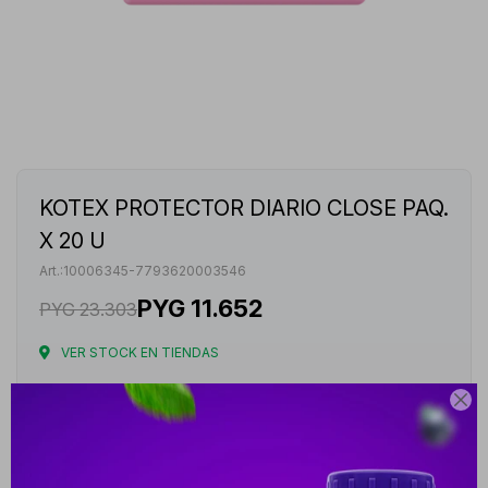
KOTEX PROTECTOR DIARIO CLOSE PAQ.
X 20 U
10006345-7793620003546
PYG
11.652
PYG
23.303
VER STOCK EN TIENDAS
Envíos

Cambios y Devoluciones