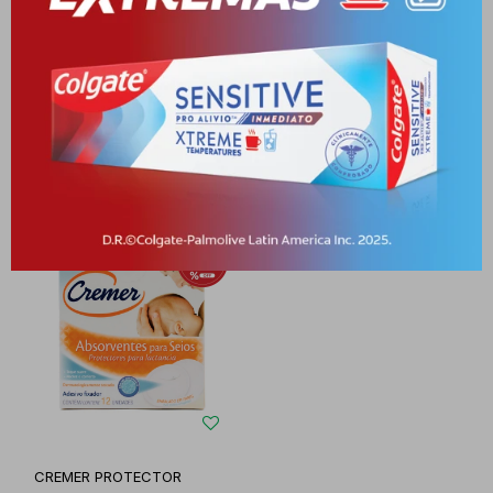
BUSHI PEZONERAS
NOSOTRAS LACTI
SILICONADAS X 2 CJ
PROTECTOR DE
LACTANCIA PA
PYG
144.829
PYG
35.465
PYG
123.105
PYG
14.186
-
+
-
+
CREMER PROTECTOR