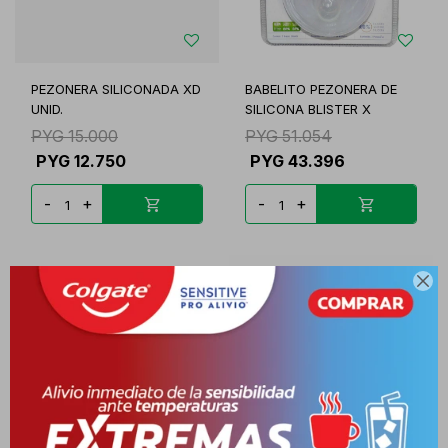
PEZONERA SILICONADA XD
BABELITO PEZONERA DE
UNID.
SILICONA BLISTER X
PYG
15.000
PYG
51.054
PYG
12.750
PYG
43.396
-
+
-
+
