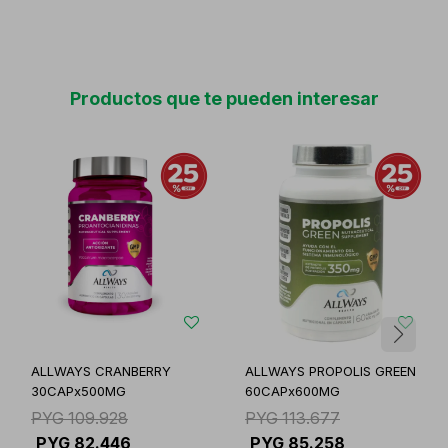
Productos que te pueden interesar
ALLWAYS CRANBERRY
ALLWAYS PROPOLIS GREEN
30CAPx500MG
60CAPx600MG
PYG
109.928
PYG
113.677
PYG
82.446
PYG
85.258