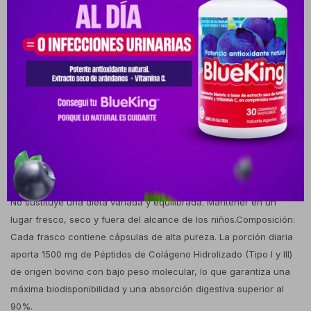
como coadyuvante en la salud articular, previniendo el desgaste
de cartílagos y tendones.Posología: La dosis sugerida para
adultos es de 2 a 4 cápsulas diarias, distribuidas a lo largo del día
según las necesidades nutricionales o bajo prescripción de un
profesional de la salud.Modo de uso: Ingerir por vía oral con un
vaso de agua o jugo de frutas cítricas. La presencia de vitamina
C en los jugos optimiza la absorción y síntesis de los péptidos a
nivel celular. Puede tomarse en ayunas o antes de
dormir.Precautions y advertencias: No superar la dosis diaria
recomendada. Consultar con un médico en caso de embarazo,
lactancia o si se presenta alguna condición médica preexistente.
No sustituye una dieta variada y equilibrada. Mantener en un
lugar fresco, seco y fuera del alcance de los niños.Composición:
Cada frasco contiene cápsulas de alta pureza. La porción diaria
aporta 1500 mg de Péptidos de Colágeno Hidrolizado (Tipo I y III)
de origen bovino con bajo peso molecular, lo que garantiza una
máxima biodisponibilidad y una absorción digestiva superior al
90%.