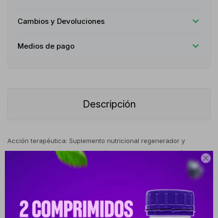
Cambios y Devoluciones
Medios de pago
Descripción
Acción terapéutica: Suplemento nutricional regenerador y
antienvejecimiento a base de péptidos bioactivos de colágeno.

Estimula la producción endógena de colágeno, promueve la
elasticidad tisular y brinda soporte estructural a los tejidos
conectivos.Indicaciones: Indicado para mejorar la firmeza y
lozanía de la piel, reducir arrugas y líneas de expresión,
fortalecer uñas débiles y cabello quebradizo. También actúa