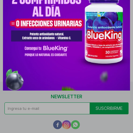
NEWSLETTER
SUSCRIBIRME


