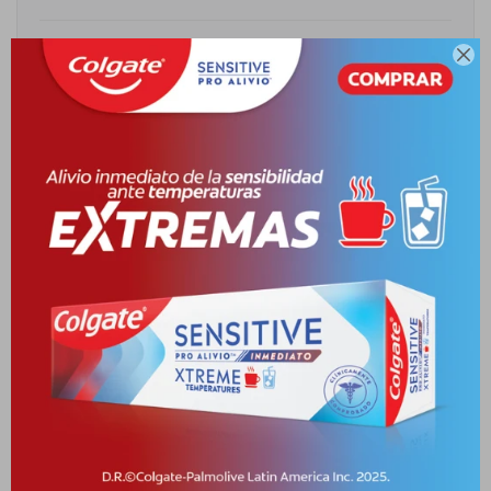
Cambios y Devoluciones

Medios de pago
Descripción
DESCRIPCION DEL PRODUCTO CREMA DENTAL SENSITIVE PRO
ALIVIO INMEDIATO EXTREME DE 110G. AYUDA A COMBATIR LA
SENSIBILIDAD ANTE TEMP
Productos que te pueden interesar