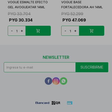
VOGUE ESMALTE EFECTO
VOGUE BASE
GEL AVOGUEATAR 14ML
FORTALECEDORA AH 14ML
PYG
33.704
PYG
52.299
PYG
30.334
PYG
47.069
-
+
-
+
NEWSLETTER
SUSCRIBIRME


