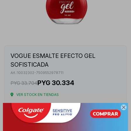
VOGUE ESMALTE EFECTO GEL
SOFISTICADA
10032302-7509552978711
PYG
30.334
PYG
33.704
VER STOCK EN TIENDAS
Envíos

Cambios y Devoluciones