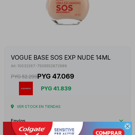
VOGUE BASE SOS EXP NUDE 14ML
10032267-7509552872989
PYG
47.069
PYG
52.299
PYG
41.839
VER STOCK EN TIENDAS
Envíos
