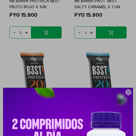
NB BARRA PROTEICA BEST
NB BARRA PROT. BEST
FRUTO ROJO X 1UN
SALTY CARAMEL X 1 UN
PYG
15.900
PYG
15.900
-
+
-
+

NB BARRA PROTEICA BEST
NB BARRA PROTEICA BEST
NARANJA X 1 UNID
COCO X 1 UNID
PYG
15.900
PYG
15.900