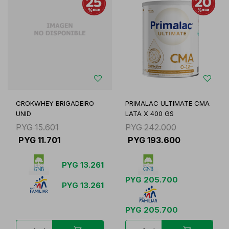
CROKWHEY BRIGADEIRO
PRIMALAC ULTIMATE CMA
UNID
LATA X 400 GS
PYG
15.601
PYG
242.000
PYG
11.701
PYG
193.600
PYG
13.261
PYG
205.700
PYG
13.261
PYG
205.700