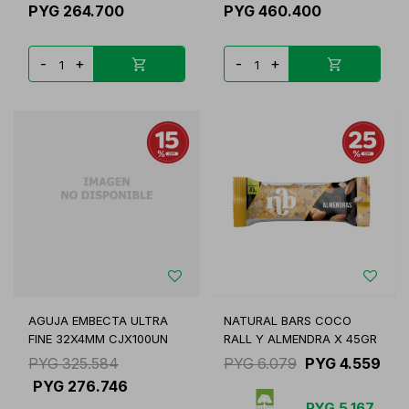
PYG
264.700
PYG
460.400
-
+
-
+
AGUJA EMBECTA ULTRA
NATURAL BARS COCO
FINE 32X4MM CJX100UN
RALL Y ALMENDRA X 45GR
PYG
325.584
PYG
6.079
PYG
4.559
PYG
276.746
PYG
5.167