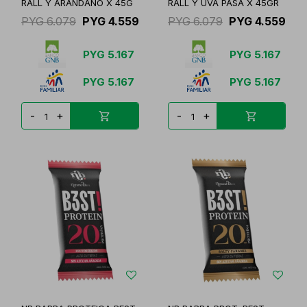
RALL Y ARANDANO X 45G
RALL Y UVA PASA X 45GR
PYG
6.079
PYG
4.559
PYG
6.079
PYG
4.559
PYG
5.167
PYG
5.167
PYG
5.167
PYG
5.167
-
+
-
+