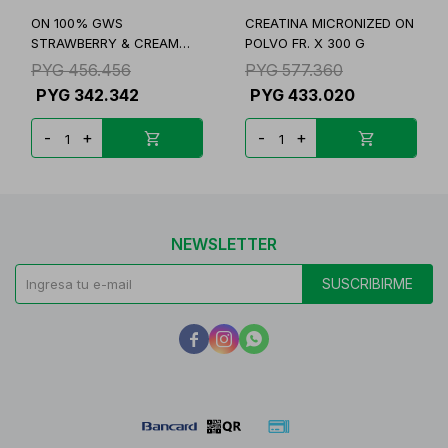
ON 100% GWS
CREATINA MICRONIZED ON
STRAWBERRY & CREAM
POLVO FR. X 300 G
FR.X 1,5L
PYG
456.456
PYG
577.360
PYG
342.342
PYG
433.020
-
+
-
+
NEWSLETTER
SUSCRIBIRME


