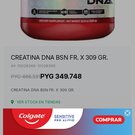
CREATINA DNA BSN FR. X 309 GR.
10028366-10028366
PYG
349.748
PYG
466.331
CREATINA DNA BSN FR. X 309 GR.
VER STOCK EN TIENDAS

Envíos
Cambios y Devoluciones