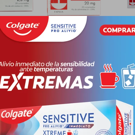
G. CJ X 20
TAXFENO 20 MG. CJ X 30
DECAPE
S
COMPRIMIDOS
AMPOLL
PYG
163.000
PYG
1
2
PYG
136.920
PYG
2
61
-
+
-