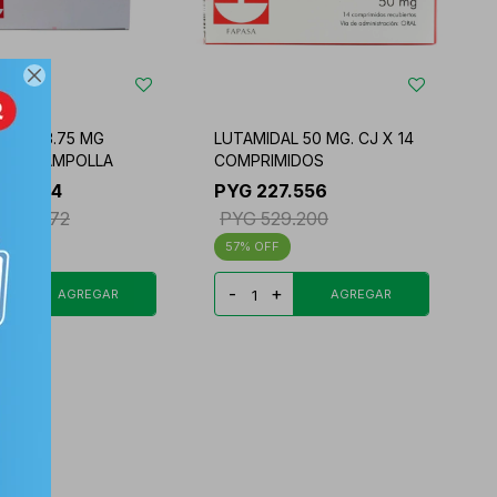

PTYL 3.75 MG
LUTAMIDAL 50 MG. CJ X 14
A X 1 AMPOLLA
COMPRIMIDOS
.014.574
PYG
227.556
.601.472
PYG
529.200
57
+
-
+