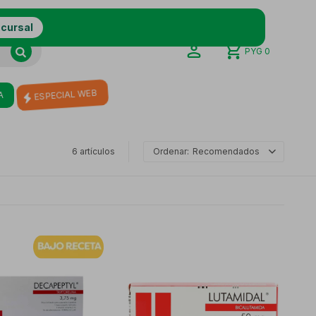
ucursal
PYG
0
A
ESPECIAL WEB
6 artículos
Recomendados