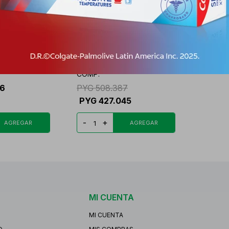
G CJ X 28
METREX 2,5 MG. CJ X 100
COMP.
76
PYG
508.387
PYG
427.045
-
+
MI CUENTA
MI CUENTA