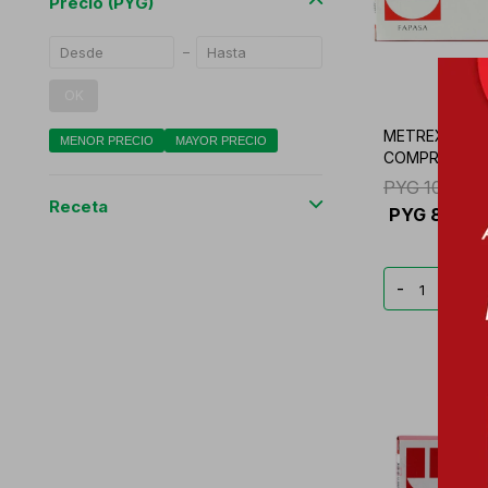
Precio
(PYG)
OK
METREX 2,5 M
MENOR PRECIO
MAYOR PRECIO
COMPRIMIDO
PYG
105.538
Receta
PYG
88.65
-
+