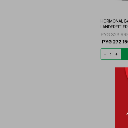
HORMONAL B
LANDERFIT FR
PYG
323.99
PYG
272.15
-
+