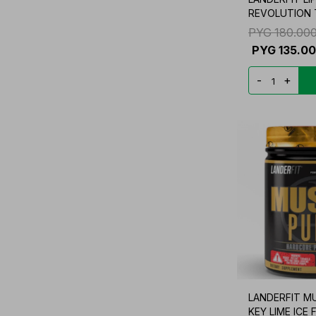
REVOLUTION 
FR.X60
PYG
180.00
PYG
135.0
-
+
LANDERFIT M
KEY LIME ICE F