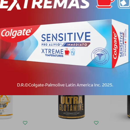
 Y CHOND. W/
LANDERFIT COLLAG.
LIPO R
IT FR
HYD+VIT.C+H. AC. LEMON
FREE LA
9
PYG
311.999
PYG
1
99
PYG
233.999
PYG
1
-
+
-