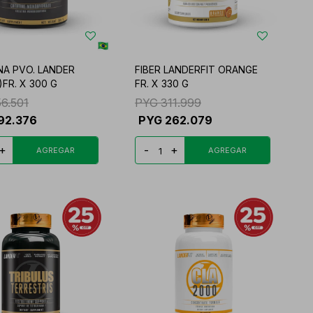
NA PVO. LANDER
FIBER LANDERFIT ORANGE
)FR. X 300 G
FR. X 330 G
56.501
PYG
311.999
92.376
PYG
262.079
+
-
+