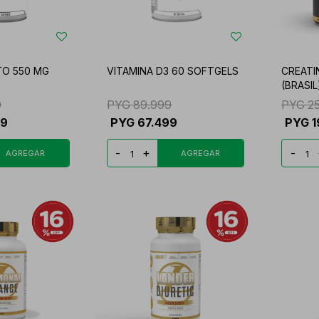
O 550 MG
VITAMINA D3 60 SOFTGELS
CREATI
(BRASIL
9
PYG
89.999
PYG
2
99
PYG
67.499
PYG
1
-
+
-