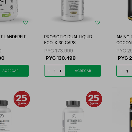
RT LANDERFIT
PROBIOTIC DUAL LIQUID
AMINO 
FCO. X 30 CAPS
COCON
0
PYG
173.999
PYG
2
00
PYG
130.499
PYG
-
+
-