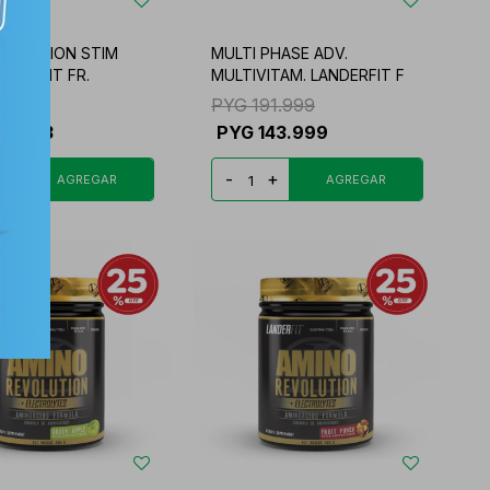
EVOLUTION STIM
MULTI PHASE ADV.
NDERFIT FR.
MULTIVITAM. LANDERFIT F
74.750
PYG
191.999
31.063
PYG
143.999
+
-
+