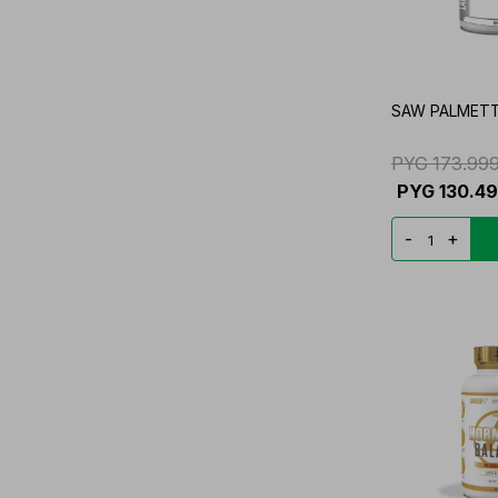
SAW PALMETT
PYG
173.99
PYG
130.4
-
+