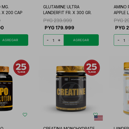
 MG.
GLUTAMINE ULTRA
AMINO 
. X 200 CAP
LANDERFIT FR. X 300 GR.
APPLE 
0
PYG
239.999
PYG
2
00
PYG
179.999
PYG
-
+
-
PO
CREATINA MONOHYDRATE
LANDER