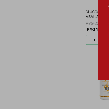
GLUCOSAMINE
MSM LANDERF
PYG
227.99
PYG
170.9
-
+