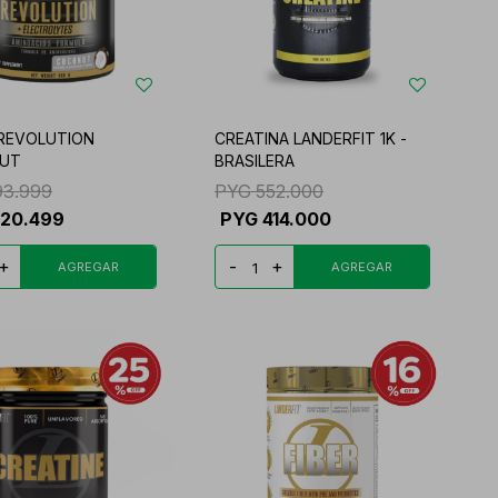
REVOLUTION
CREATINA LANDERFIT 1K -
UT
BRASILERA
93.999
PYG
552.000
220.499
PYG
414.000
+
-
+