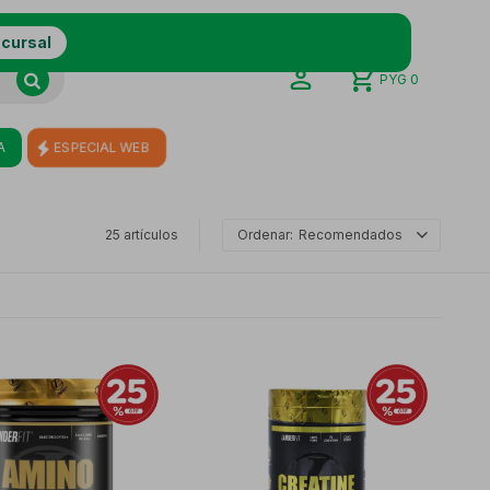
ucursal
PYG
0
A
ESPECIAL WEB
25 artículos
Recomendados