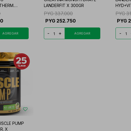
THERM.
LANDERFIT X 300GR
HYD+VI
0
PYG
337.000
PYG
3
00
PYG
252.750
PYG
-
+
-
USCLE PUMP
R. X