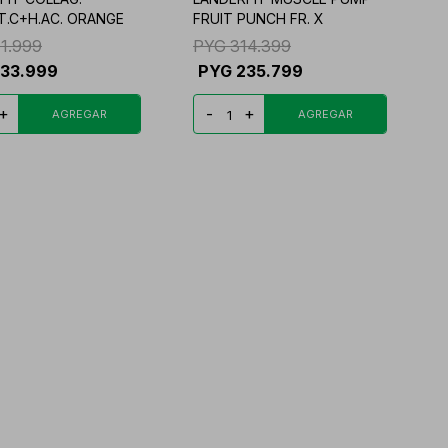
T.C+H.AC. ORANGE
FRUIT PUNCH FR. X
11.999
PYG
314.399
233.999
PYG
235.799
+
-
+