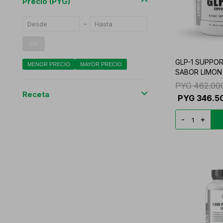
Precio
(PYG)
OK
GLP-1 SUPPO
MENOR PRECIO
MAYOR PRECIO
SABOR LIMON
PYG
462.00
Receta
PYG
346.5
-
+