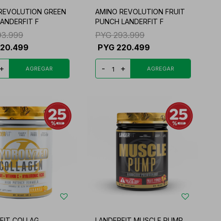
REVOLUTION GREEN
AMINO REVOLUTION FRUIT
LANDERFIT F
PUNCH LANDERFIT F
93.999
PYG
293.999
220.499
PYG
220.499
+
-
+
FIT COLLAG.
LANDERFIT MUSCLE PUMP