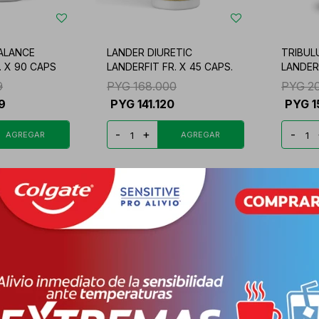
ALANCE
LANDER DIURETIC
TRIBUL
. X 90 CAPS
LANDERFIT FR. X 45 CAPS.
LANDERF
9
PYG
168.000
PYG
2
9
PYG
141.120
PYG
1
-
+
-