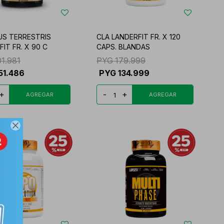
US TERRESTRIS
CLA LANDERFIT FR. X 120
IT FR. X 90 C
CAPS. BLANDAS
01.981
PYG
179.999
51.486
PYG
134.999
+
-
+
