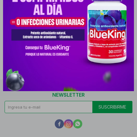
JAKKS BLACK+DECKER SET
JAKKS BLACK+DECKER SET
CONSTRUCTOR PRINC
DE CONSTRUCTOR EN
PYG
99.830
PYG
99.830
PYG
84.856
PYG
84.856
-
+
-
+
NEWSLETTER
SUSCRIBIRME


