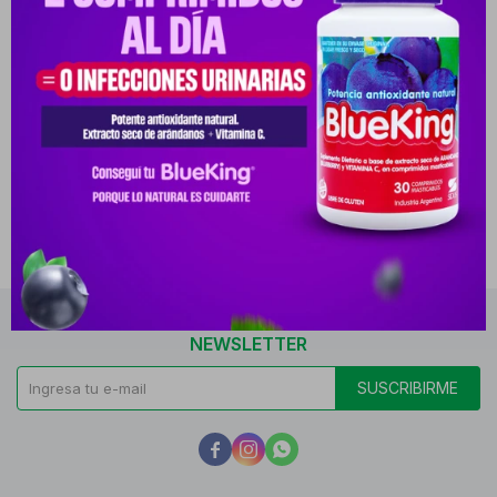
CURITA HIPOALERG. FUN
CURITON ESTERIL 10 X 10
(MEDSUPAR) CJ X 10
CM CLINICARE CJ
PYG
6.317
PYG
5.306
PYG
121.987
PYG
102.469
-
+
-
+
NEWSLETTER
SUSCRIBIRME


