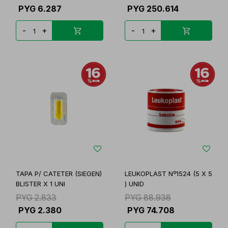
PYG
6.287
PYG
250.614
-
+
-
+
TAPA P/ CATETER (SIEGEN)
LEUKOPLAST Nº1524 (5 X 5
BLISTER X 1 UNI
) UNID
PYG
2.833
PYG
88.938
PYG
2.380
PYG
74.708