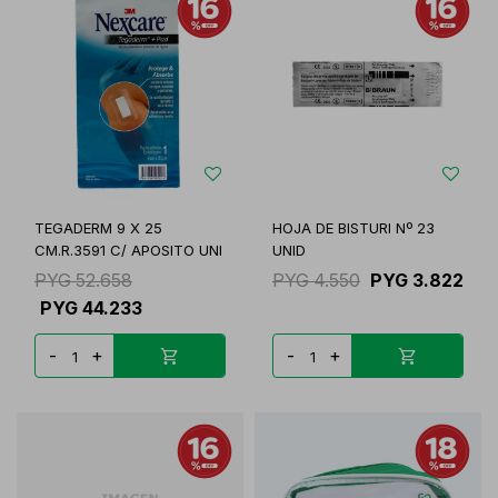
TEGADERM 9 X 25
HOJA DE BISTURI Nº 23
CM.R.3591 C/ APOSITO UNI
UNID
PYG
52.658
PYG
4.550
PYG
3.822
PYG
44.233
-
+
-
+