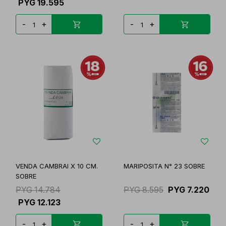
PYG
19.595
-
+
-
+
VENDA CAMBRAI X 10 CM.
MARIPOSITA N° 23 SOBRE
SOBRE
PYG
14.784
PYG
8.595
PYG
7.220
PYG
12.123
-
+
-
+