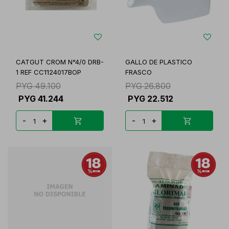
CATGUT CROM N°4/0 DRB-
GALLO DE PLASTICO
1 REF CC1124017BOP
FRASCO
PYG
49.100
PYG
26.800
PYG
41.244
PYG
22.512
-
+
-
+