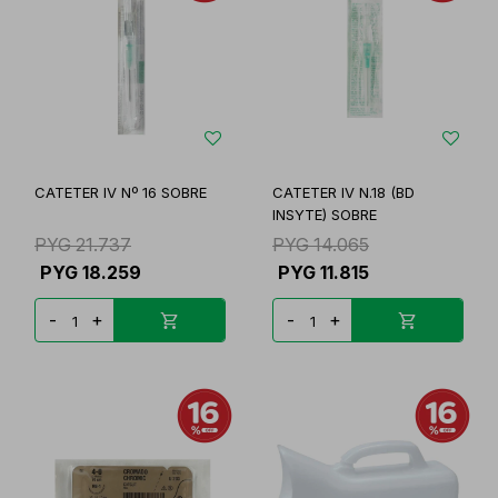
CATETER IV Nº 16 SOBRE
CATETER IV N.18 (BD
INSYTE) SOBRE
PYG
21.737
PYG
14.065
PYG
18.259
PYG
11.815
-
+
-
+