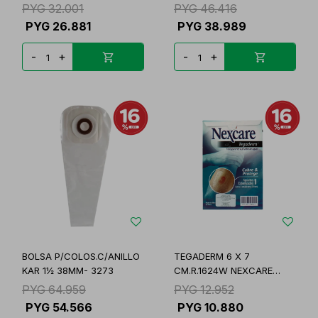
PYG
32.001
PYG
46.416
PYG
26.881
PYG
38.989
-
+
-
+
BOLSA P/COLOS.C/ANILLO
TEGADERM 6 X 7
KAR 1½ 38MM- 3273
CM.R.1624W NEXCARE
UNID.
PYG
64.959
PYG
12.952
PYG
54.566
PYG
10.880