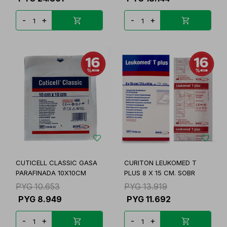
-
+
-
+
CUTICELL CLASSIC GASA
CURITON LEUKOMED T
PARAFINADA 10X10CM
PLUS 8 X 15 CM. SOBR
PYG
10.653
PYG
13.919
PYG
8.949
PYG
11.692
-
+
-
+