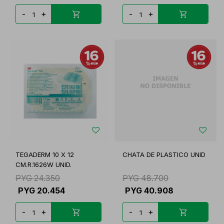
-
+
-
+
TEGADERM 10 X 12
CHATA DE PLASTICO UNID
CM.R.1626W UNID.
PYG
24.350
PYG
48.700
PYG
20.454
PYG
40.908
-
+
-
+