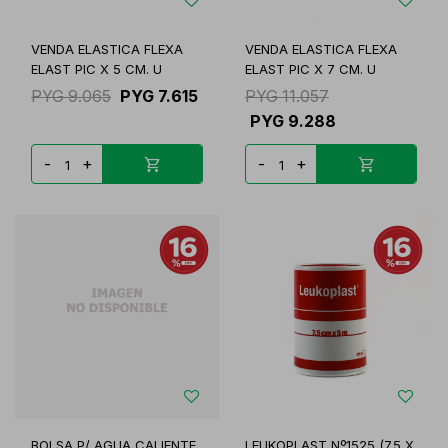
VENDA ELASTICA FLEXA
VENDA ELASTICA FLEXA
ELAST PIC X 5 CM. U
ELAST PIC X 7 CM. U
PYG
9.065
PYG
7.615
PYG
11.057
PYG
9.288
-
+
-
+
BOLSA P/ AGUA CALIENTE
LEUKOPLAST Nº1525 (7.5 X