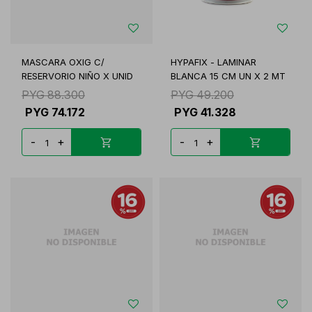
MASCARA OXIG C/
HYPAFIX - LAMINAR
RESERVORIO NIÑO X UNID
BLANCA 15 CM UN X 2 MT
PYG
88.300
PYG
49.200
PYG
74.172
PYG
41.328
-
+
-
+