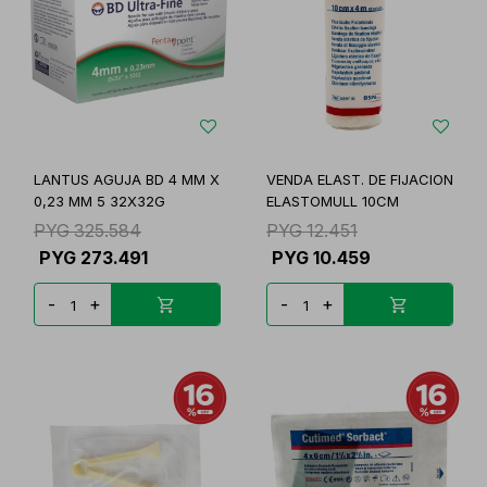
LANTUS AGUJA BD 4 MM X
VENDA ELAST. DE FIJACION
0,23 MM 5 32X32G
ELASTOMULL 10CM
PYG
325.584
PYG
12.451
PYG
273.491
PYG
10.459
-
+
-
+