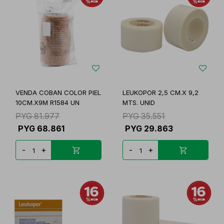
VENDA COBAN COLOR PIEL
LEUKOPOR 2,5 CM.X 9,2
10CM.X9M R1584 UN
MTS. UNID
PYG
81.977
PYG
35.551
PYG
68.861
PYG
29.863
-
+
-
+