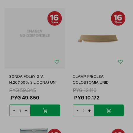
SONDA FOLEY 2 V.
CLAMP P/BOLSA
N.20(100% SILICONA) UNI
COLOSTOMIA UNID
PYG
59.345
PYG
12.110
PYG
49.850
PYG
10.172
-
+
-
+