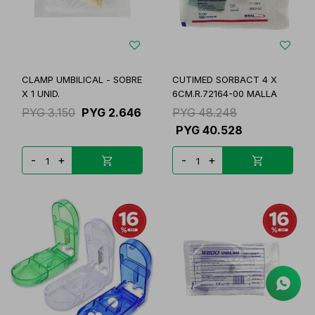
CLAMP UMBILICAL - SOBRE
CUTIMED SORBACT 4 X
X 1 UNID.
6CM.R.72164-00 MALLA
PYG
3.150
PYG
2.646
PYG
48.248
PYG
40.528
-
+
-
+