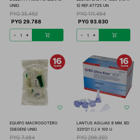
UNID.
5) REF.47725 UN
PYG
35.462
PYG
111.464
PYG
29.788
PYG
93.630
-
+
-
+
EQUIPO MACROGOTERO
LANTUS AGUJAS 8 MM. BD
(SIEGEN) UNID.
320121 CJ X 100 U
PYG
7.484
PYG
298.350