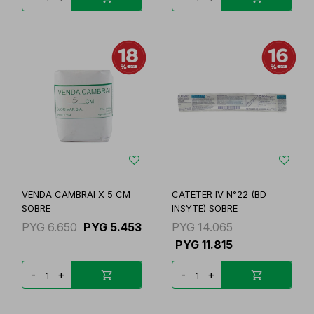
VENDA CAMBRAI X 5 CM
CATETER IV N°22 (BD
SOBRE
INSYTE) SOBRE
PYG
6.650
PYG
5.453
PYG
14.065
PYG
11.815
-
+
-
+