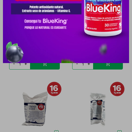
BOTIQUIN FARMACENTER
BOTIQUIN FARMACENTER
MED (MADERA) VACIO
GDE (MADERA) VACIO
PYG
100.225
PYG
140.939
PYG
82.185
PYG
115.570
-
+
-
+