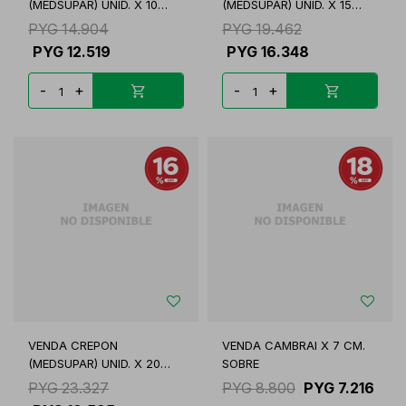
(MEDSUPAR) UNID. X 10
(MEDSUPAR) UNID. X 15
CMS
CMS
PYG
14.904
PYG
19.462
PYG
12.519
PYG
16.348
-
+
-
+
VENDA CREPON
VENDA CAMBRAI X 7 CM.
(MEDSUPAR) UNID. X 20
SOBRE
CMS
PYG
23.327
PYG
8.800
PYG
7.216