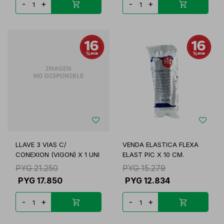
-
+
-
+
LLAVE 3 VIAS C/
VENDA ELASTICA FLEXA
CONEXION (VIGON) X 1 UNI
ELAST PIC X 10 CM.
PYG
21.250
PYG
15.279
PYG
17.850
PYG
12.834
-
+
-
+