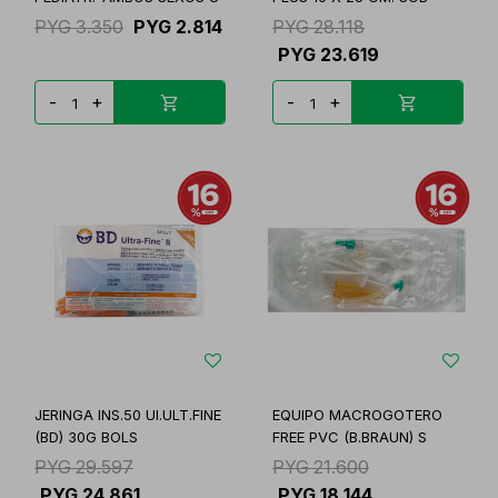
PYG
3.350
PYG
2.814
PYG
28.118
PYG
23.619
-
+
-
+
JERINGA INS.50 UI.ULT.FINE
EQUIPO MACROGOTERO
(BD) 30G BOLS
FREE PVC (B.BRAUN) S
PYG
29.597
PYG
21.600
PYG
24.861
PYG
18.144