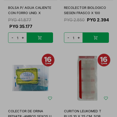
BOLSA P/ AGUA CALIENTE
RECOLECTOR BIOLOGICO
CON FORRO UNID. X
SIEGEN FRASCO X 100
PYG
41.877
PYG
2.850
PYG
2.394
PYG
35.177
-
+
-
+
COLECTOR DE ORINA
CURITON LEUKOMED T
PEDIATR.-AMBOS SEXOS U
PLUS 10 X 25 CM. SOB