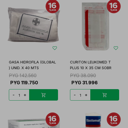
GASA HIDROFILA (GLOBAL
CURITON LEUKOMED T
) UNID. X 40 MTS
PLUS 10 X 35 CM SOBR
PYG
142.560
PYG
38.090
PYG
119.750
PYG
31.996
-
+
-
+