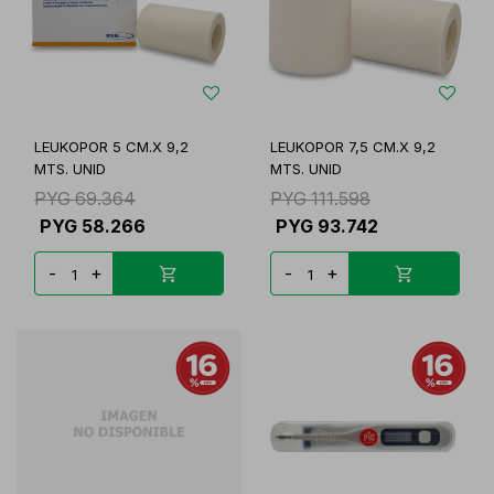
LEUKOPOR 5 CM.X 9,2
LEUKOPOR 7,5 CM.X 9,2
MTS. UNID
MTS. UNID
PYG
69.364
PYG
111.598
PYG
58.266
PYG
93.742
-
+
-
+