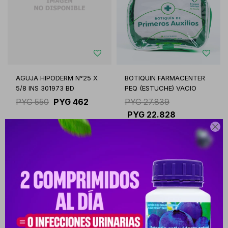
AGUJA HIPODERM N°25 X
BOTIQUIN FARMACENTER
5/8 INS 301973 BD
PEQ (ESTUCHE) VACIO
PYG
550
PYG
462
PYG
27.839
PYG
22.828

-
+
-
+