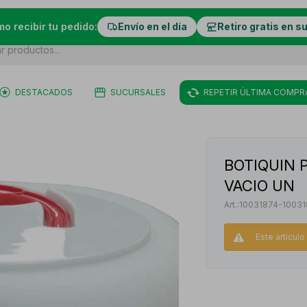
mo recibir tu pedido:
Envío en el día
Retiro gratis en s
DESTACADOS
SUCURSALES
REPETIR ÚLTIMA COMPR
BOTIQUIN P
VACIO UN
10031874-10031
Este artícul