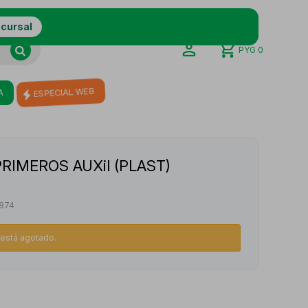
ucursal
PYG
0
ESPECIAL WEB
A
RIMEROS AUXil (PLAST)
874
o está agotado.