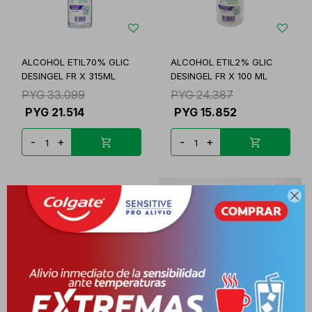
ALCOHOL ETIL70% GLIC
ALCOHOL ETIL2% GLIC
DESINGEL FR X 315ML
DESINGEL FR X 100 ML
PYG
33.099
PYG
24.387
PYG
21.514
PYG
15.852
-
+
-
+
