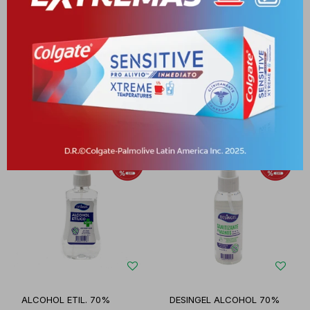
ALCOHOL RECTIF.
DESINGEL NEUTRO FRASCO
(DESINGEL) FR. X 120 ML.
X 60 ML.
PYG
7.404
PYG
4.813
PYG
15.658
PYG
12.840
-
+
-
+
ALCOHOL ETIL. 70%
DESINGEL ALCOHOL 70%