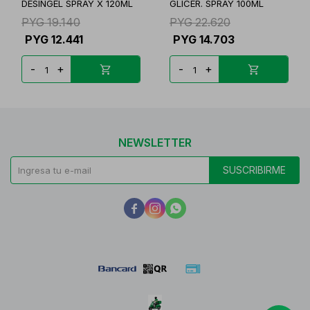
DESINGEL SPRAY X 120ML
GLICER. SPRAY 100ML
PYG
19.140
PYG
22.620
PYG
12.441
PYG
14.703
-
+
-
+
NEWSLETTER
SUSCRIBIRME


