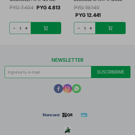
PYG
7.404
PYG
4.813
PYG
19.140
PYG
12.441
-
+
-
+
NEWSLETTER
SUSCRIBIRME


