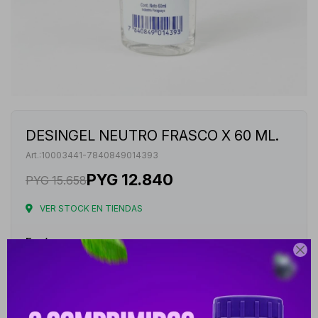
DESINGEL NEUTRO FRASCO X 60 ML.
10003441-7840849014393
PYG
12.840
PYG
15.658
VER STOCK EN TIENDAS
Envíos

Cambios y Devoluciones
Medios de pago