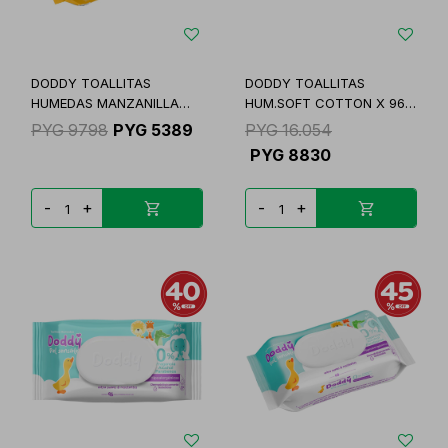
DODDY TOALLITAS
DODDY TOALLITAS
HUMEDAS MANZANILLA
HUM.SOFT COTTON X 96
PAQ.
UN
PYG
9798
PYG
5389
PYG
16.054
PYG
8830
-
+
-
+