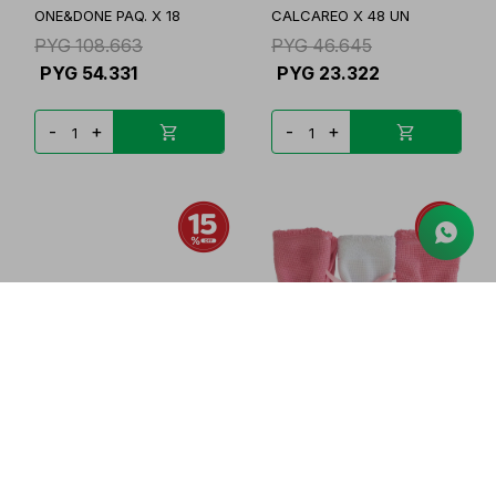
ONE&DONE PAQ. X 18
CALCAREO X 48 UN
PYG
108.663
PYG
46.645
PYG
54.331
PYG
23.322
-
+
-
+
BYPHASSE TOALLITAS
ZM SET DE TOALLITAS X 3
INTIMAS x20 UNIDADES
ROSADO PAQUETE
PYG
27.440
PYG
35.050