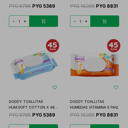
X
PYG
9798
PYG
5389
PYG
16.056
PYG
8831
-
+
-
+
DODDY TOALLITAS
DODDY TOALLITAS
HUM.SOFT COTTON X 48
HUMEDAS VITAMINA E PAQ.
UN
PYG
9798
PYG
5389
PYG
16.056
PYG
8831