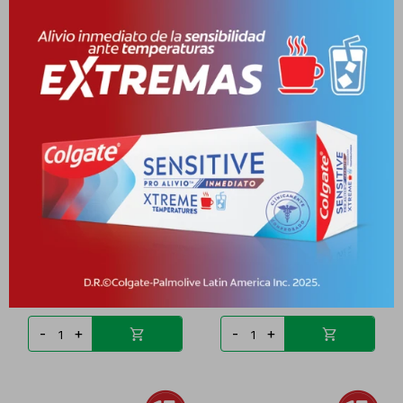
DR SELBY TOALLITAS
NIVEA FACIAL ROSE
HUMEDAS ADULTOS CJ X
TOALLITAS DE LIMPIEZA
PYG
27.562
PYG
57.002
PYG
13.781
PYG
22.801
-
+
-
+