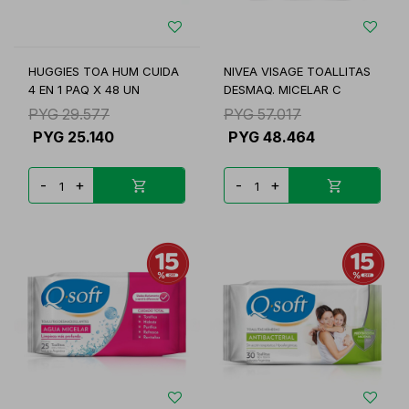
HUGGIES TOA HUM CUIDA
NIVEA VISAGE TOALLITAS
4 EN 1 PAQ X 48 UN
DESMAQ. MICELAR C
PYG
29.577
PYG
57.017
PYG
25.140
PYG
48.464
-
+
-
+