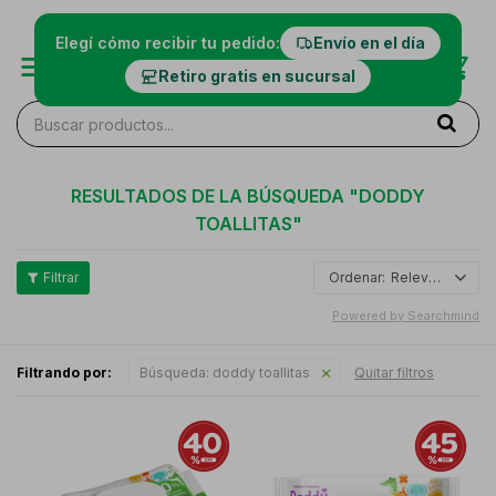
Elegí cómo recibir tu pedido:
Envío en el día
Retiro gratis en sucursal
RESULTADOS DE LA BÚSQUEDA "
DODDY
TOALLITAS
"
Relevancia
Powered by Searchmind
Filtrando por:
Búsqueda:
doddy toallitas
Quitar filtros