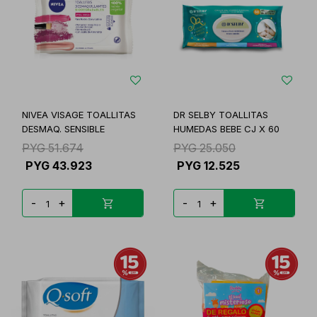
NIVEA VISAGE TOALLITAS
DR SELBY TOALLITAS
DESMAQ. SENSIBLE
HUMEDAS BEBE CJ X 60
PYG
51.674
PYG
25.050
PYG
43.923
PYG
12.525
-
+
-
+