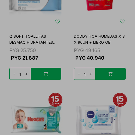
Q SOFT TOALLITAS
DODDY TOA HUMEDAS X 3
DESMAQ HIDRATANTES
X 96UN + LIBRO OB
PAQ.
PYG
25.750
PYG
48.165
PYG
21.887
PYG
40.940
-
+
-
+