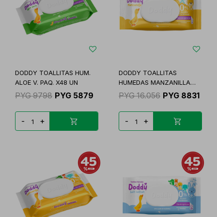
DODDY TOALLITAS HUM.
DODDY TOALLITAS
ALOE V. PAQ. X48 UN
HUMEDAS MANZANILLA
PAQ.
PYG
9798
PYG
5879
PYG
16.056
PYG
8831
-
+
-
+