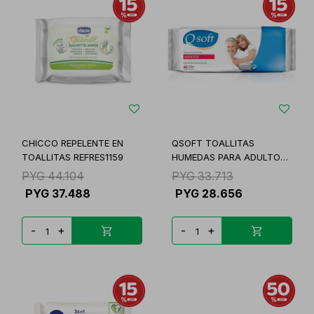
CHICCO REPELENTE EN
QSOFT TOALLITAS
TOALLITAS REFRES1159
HUMEDAS PARA ADULTOS
UNI
PYG
44.104
PYG
33.713
PYG
37.488
PYG
28.656
-
+
-
+