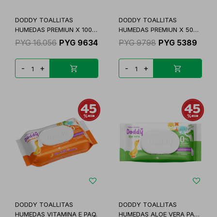
DODDY TOALLITAS
DODDY TOALLITAS
HUMEDAS PREMIUN X 100
HUMEDAS PREMIUN X 50
UN
UNI
PYG
16.056
PYG
9634
PYG
9798
PYG
5389
-
+
-
+
DODDY TOALLITAS
DODDY TOALLITAS
HUMEDAS VITAMINA E PAQ.
HUMEDAS ALOE VERA PAQ.