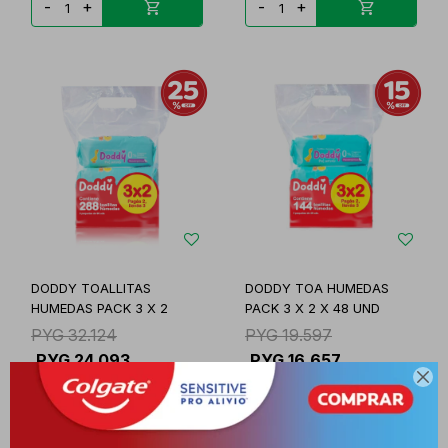
-
+
-
+
DODDY TOALLITAS
DODDY TOA HUMEDAS
HUMEDAS PACK 3 X 2
PACK 3 X 2 X 48 UND
PYG
32.124
PYG
19.597
PYG
24.093
PYG
16.657

-
+
-
+