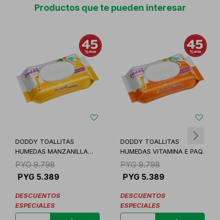
Productos que te pueden interesar
DODDY TOALLITAS
DODDY TOALLITAS
HUMEDAS MANZANILLA
HUMEDAS VITAMINA E PAQ.
PAQ.
PYG
9.798
PYG
9.798
PYG
5.389
PYG
5.389
DESCUENTOS
DESCUENTOS
ESPECIALES
ESPECIALES