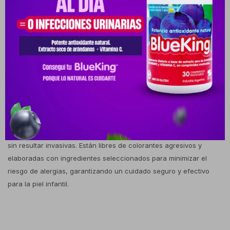
textura suave y resistente permite una limpieza práctica y segura,
mientras que la fórmula neutra con extracto de aloe vera hidrata
y calma la piel en cada uso. Es un producto ideal para la rutina
diaria de higiene, tanto en casa como fuera de ella, ofreciendo
frescura y comodidad. Sirven para limpiar manos, rostro y zona
del pañal, ayudando a mantener la piel hidratada, protegida y
libre de irritaciones. Gracias al aloe vera, aportan un efecto
refrescante y calmante que favorece el bienestar del bebé,
convirtiéndose en un aliado confiable para padres que buscan
seguridad y practicidad. La composición se caracteriza por notas
aromáticas suaves y frescas que transmiten limpieza y vitalidad,
sin resultar invasivas. Están libres de colorantes agresivos y
elaboradas con ingredientes seleccionados para minimizar el
riesgo de alergias, garantizando un cuidado seguro y efectivo
para la piel infantil.