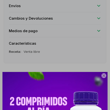
Envíos
Cambios y Devoluciones
Medios de pago
Características
Receta
Venta libre

Descripción
Paquete de toallitas húmedas con aloe vera, especialmente
formuladas para el cuidado de la piel delicada del bebé. Su