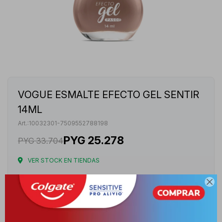
VOGUE ESMALTE EFECTO GEL SENTIR
14ML
10032301-7509552788198
PYG
25.278
PYG
33.704
VER STOCK EN TIENDAS
Envíos

Cambios y Devoluciones