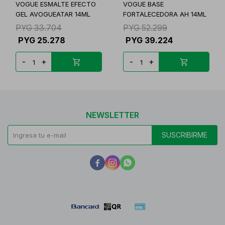
VOGUE ESMALTE EFECTO
VOGUE BASE
GEL AVOGUEATAR 14ML
FORTALECEDORA AH 14ML
PYG
33.704
PYG
52.299
PYG
25.278
PYG
39.224
-
+
-
+
NEWSLETTER
SUSCRIBIRME


