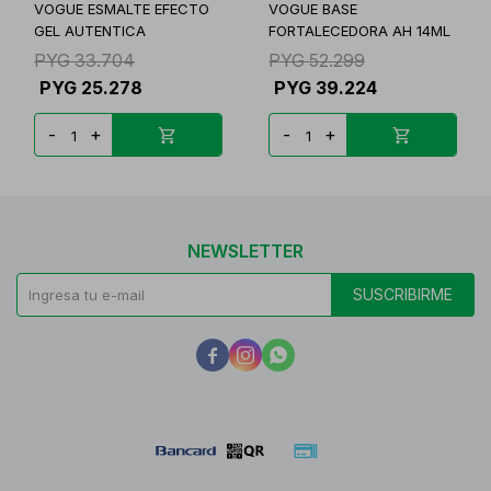
VOGUE ESMALTE EFECTO
VOGUE BASE
GEL AUTENTICA
FORTALECEDORA AH 14ML
PYG
33.704
PYG
52.299
PYG
25.278
PYG
39.224
-
+
-
+
NEWSLETTER
SUSCRIBIRME


