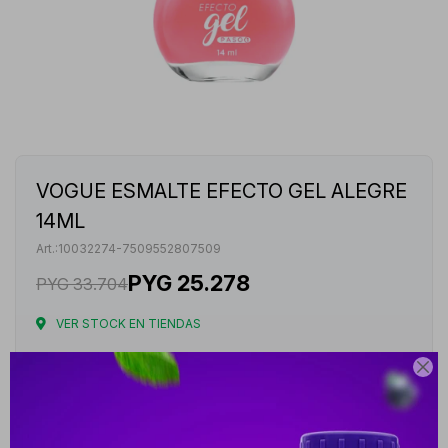
VOGUE ESMALTE EFECTO GEL ALEGRE
14ML
10032274-7509552807509
PYG
25.278
PYG
33.704
VER STOCK EN TIENDAS
Envíos

Cambios y Devoluciones