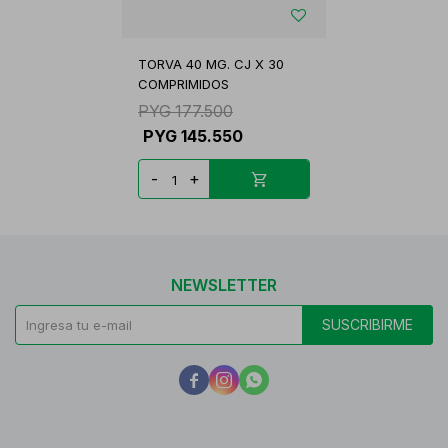
TORVA 40 MG. CJ X 30
COMPRIMIDOS
PYG
177.500
PYG
145.550
-
+
NEWSLETTER
SUSCRIBIRME


