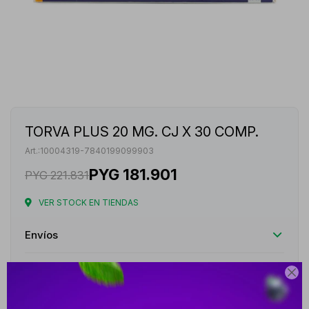
TORVA PLUS 20 MG. CJ X 30 COMP.
10004319-7840199099903
PYG
181.901
PYG
221.831
VER STOCK EN TIENDAS
Envíos
Cambios y Devoluciones

Medios de pago