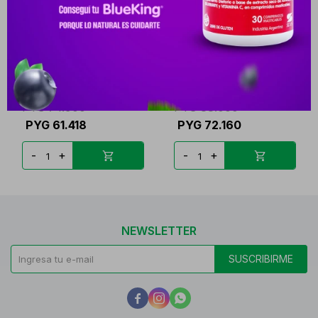
DONTONAL 600 MG. CJ X
TORVA 10 MG. CJ X 30
30 CAPSULAS
COMPRIMIDOS
PYG
74.900
PYG
88.000
PYG
61.418
PYG
72.160
-
+
-
+
NEWSLETTER
SUSCRIBIRME


