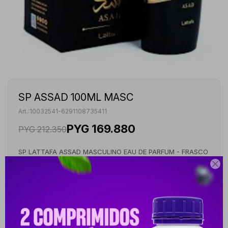
SP ASSAD 100ML MASC
10032541-6291108735411
PYG
169.880
PYG
212.350
SP LATTAFA ASSAD MASCULINO EAU DE PARFUM - FRASCO
DE 100 ML

VER STOCK EN TIENDAS
Envíos