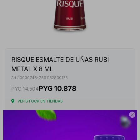
RISQUE ESMALTE DE UÑAS RUBI
METAL X 8 ML
10030748-7891182830126
PYG
10.878
PYG
14.504
VER STOCK EN TIENDAS
Envíos

Cambios y Devoluciones