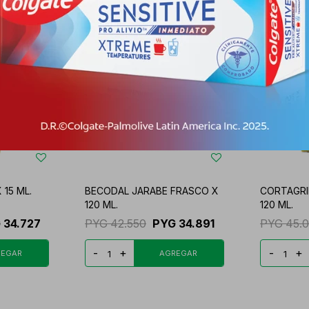
 15 ML.
BECODAL JARABE FRASCO X
CORTAGRI
120 ML.
120 ML.
G
34.727
PYG
42.550
PYG
34.891
PYG
45.
-
+
-
+