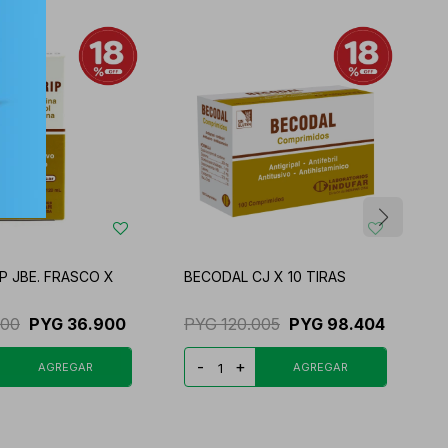
P JBE. FRASCO X
BECODAL CJ X 10 TIRAS
C
C
000
PYG
36.900
PYG
120.005
PYG
98.404
-
+