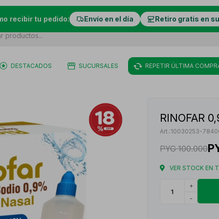
mo recibir tu pedido:
Envío en el día
Retiro gratis en s
DESTACADOS
SUCURSALES
REPETIR ÚLTIMA COMPR
RINOFAR 0
10030253-7840
P
PYG
100.000
VER STOCK EN 
+
-