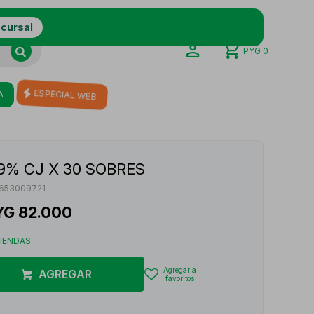
ucursal
PYG
0
A
ESPECIAL WEB
,9% CJ X 30 SOBRES
653009721
YG
82.000
TIENDAS
AGREGAR