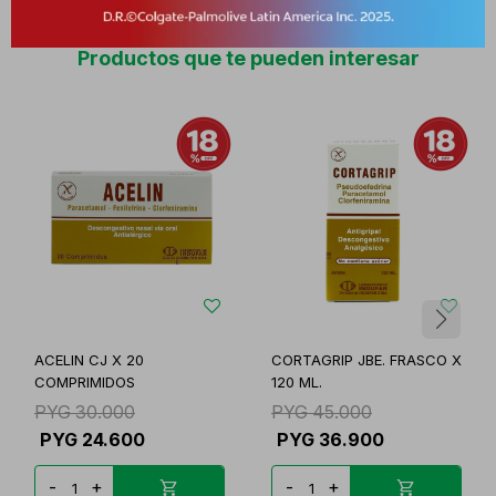
Productos que te pueden interesar
ACELIN CJ X 20
CORTAGRIP JBE. FRASCO X
COMPRIMIDOS
120 ML.
PYG
30.000
PYG
45.000
PYG
24.600
PYG
36.900
-
+
-
+