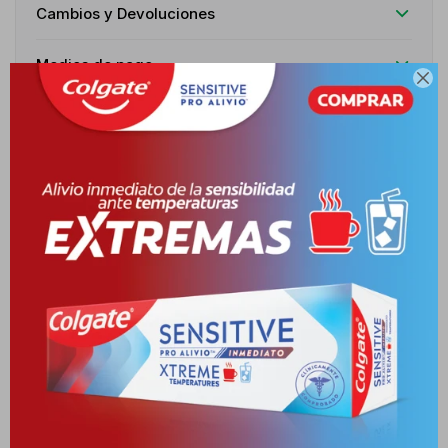
Cambios y Devoluciones
Medios de pago

Características
Receta
Venta libre
Descripción
INDICACIONES CUADROS GRIPALES CON DOLORES MUSCULARES
Y ARTICULARES. FIEBRE, CEFALEA. CONGESTIÓN NASAL, SINUSAL
Y/O RINOFARÍNGEA,