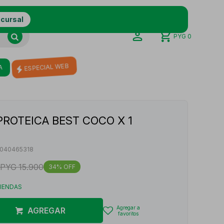
ucursal
PYG
0
A
ESPECIAL WEB
PROTEICA BEST COCO X 1
040465318
PYG
15.900
34
TIENDAS
AGREGAR