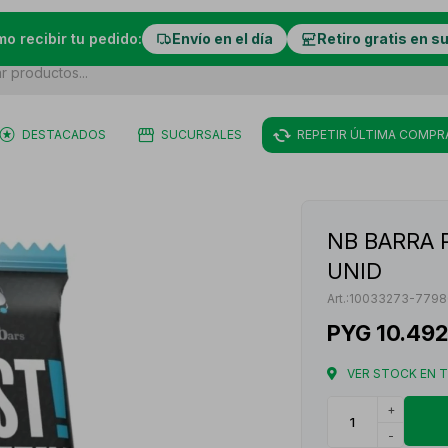
mo recibir tu pedido:
Envío en el día
Retiro gratis en s
DESTACADOS
SUCURSALES
REPETIR ÚLTIMA COMPR
NB BARRA 
UNID
10033273-7798
PYG
10.492
VER STOCK EN 
+
-