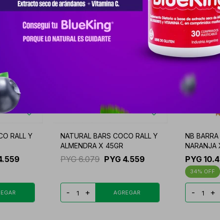
O RALL Y
NATURAL BARS COCO RALL Y
NB BARRA
ALMENDRA X 45GR
NARANJA X
4.559
PYG
6.079
PYG
4.559
PYG
10.
34
-
+
-
+