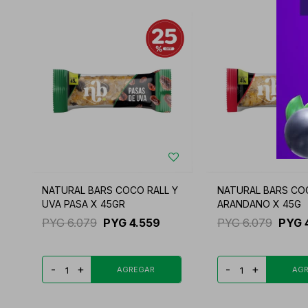
NATURAL BARS COCO RALL Y
NATURAL BARS COC
UVA PASA X 45GR
ARANDANO X 45G
PYG
6.079
PYG
4.559
PYG
6.079
PYG
-
+
-
+