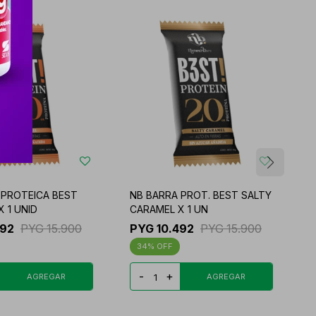
 PROTEICA BEST
NB BARRA PROT. BEST SALTY
N
 1 UNID
CARAMEL X 1 UN
F
492
PYG
15.900
PYG
10.492
PYG
15.900
34
-
+