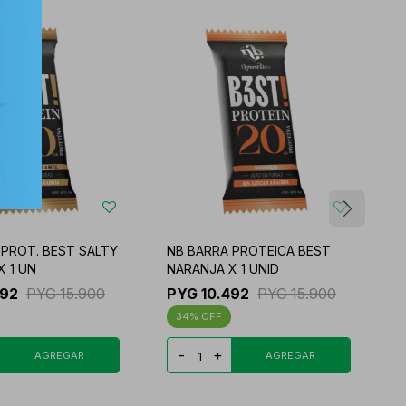
 PROT. BEST SALTY
NB BARRA PROTEICA BEST
N
X 1 UN
NARANJA X 1 UNID
C
492
PYG
15.900
PYG
10.492
PYG
15.900
34
-
+