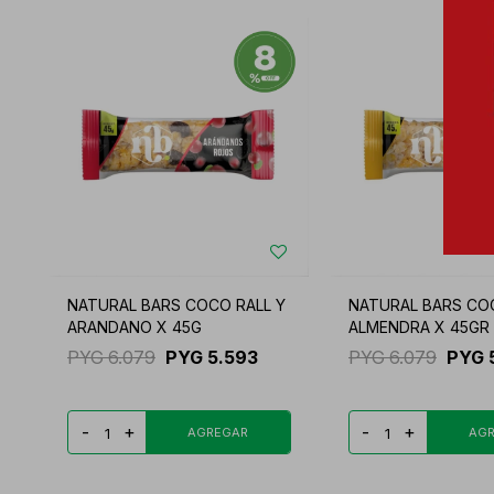
NATURAL BARS COCO RALL Y
NATURAL BARS COC
ARANDANO X 45G
ALMENDRA X 45GR
PYG
6.079
PYG
5.593
PYG
6.079
PYG
-
+
-
+