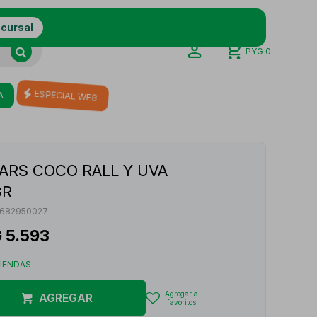
ucursal
PYG
0
A
ESPECIAL WEB
ARS COCO RALL Y UVA
GR
682950027
G
5.593
TIENDAS
AGREGAR