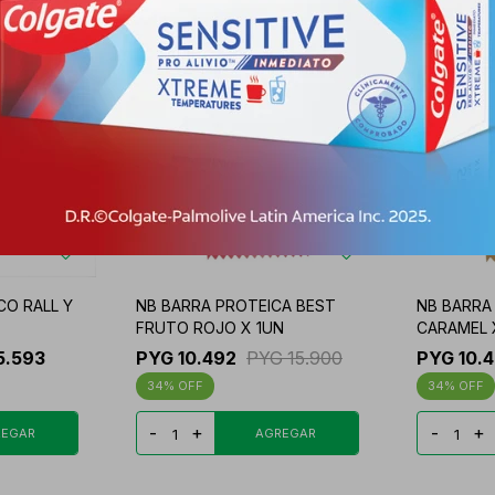
O RALL Y
NB BARRA PROTEICA BEST
NB BARRA
FRUTO ROJO X 1UN
CARAMEL 
5.593
PYG
10.492
PYG
15.900
PYG
10.
34
34
-
+
-
+