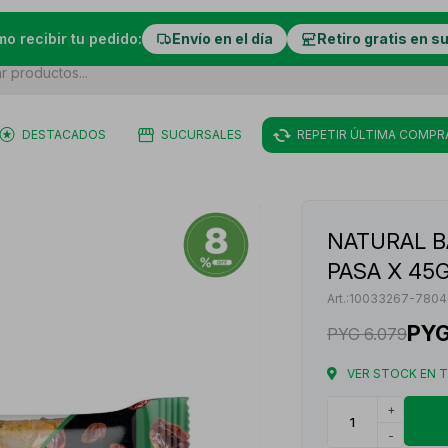
mo recibir tu pedido:
Envío en el día
Retiro gratis en s
DESTACADOS
SUCURSALES
REPETIR ÚLTIMA COMPR
NATURAL B
PASA X 45
10033267-7804
PY
PYG
6.079
VER STOCK EN 
+
-