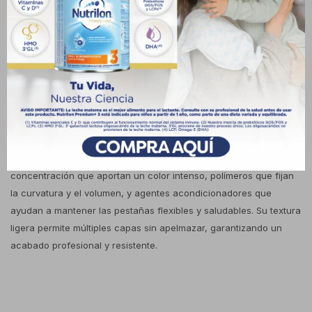
cepillo especializado permiten cubrir cada pestaña desde la raíz
hasta la punta, logrando una mirada intensa y llamativa con
acabado negro profundo. Sirve para realzar las pestañas con
mayor longitud, densidad y separación, creando un efecto
multidimensional que abre la mirada. Su tecnología está pensada
para evitar grumos y ofrecer un resultado uniforme, ideal tanto
para un look diario como para un maquillaje más impactante.
Además, su fórmula de larga duración asegura que las pestañas
se mantengan definidas durante horas sin perder intensidad. En
cuanto a su composición, integra pigmentos negros de alta
concentración que aportan un color intenso, polímeros que fijan
la curvatura y el volumen, y agentes acondicionadores que
ayudan a mantener las pestañas flexibles y saludables. Su textura
ligera permite múltiples capas sin apelmazar, garantizando un
acabado profesional y resistente.