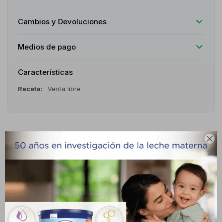
Cambios y Devoluciones
Medios de pago
Características
Receta
Venta libre

Descripción
La Maybelline Lash Sensational Firework Black 801 es una
máscara de pestañas innovadora diseñada para aportar volumen,
definición y un efecto de abanico espectacular. Su fórmula y