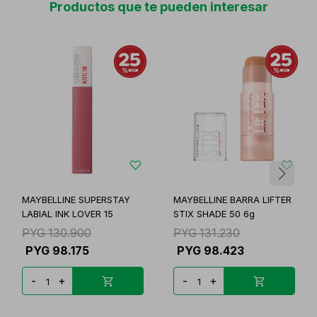
Productos que te pueden interesar
MAYBELLINE SUPERSTAY
MAYBELLINE BARRA LIFTER
LABIAL INK LOVER 15
STIX SHADE 50 6g
PYG
130.900
PYG
131.230
PYG
98.175
PYG
98.423
-
+
-
+