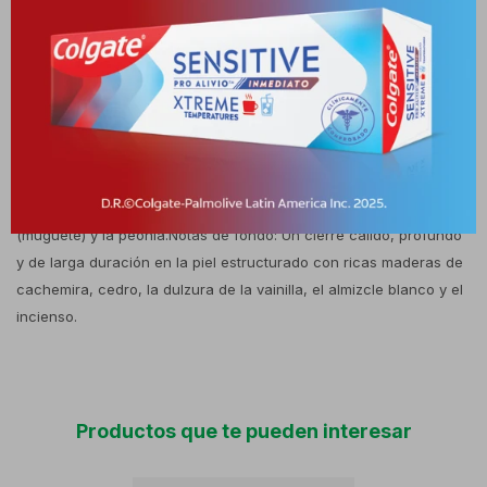
un toque de misterio en ocasiones especiales o en su día a
día.ComposiciónEsta adictiva y refinada pirámide olfativa
despliega sus acordes de forma armónica:Notas de salida: Una
apertura fresca, jugosa y sutilmente ácida donde se fusionan el
lichi exótico, el ruibarbo, la bergamota cítrica y un toque
especiado de nuez moscada.Notas de corazón: Un núcleo
puramente floral y sofisticado dominado por la majestuosa rosa
turca, acompañada por la delicadeza del lirio de los valles
(muguete) y la peonía.Notas de fondo: Un cierre cálido, profundo
y de larga duración en la piel estructurado con ricas maderas de
cachemira, cedro, la dulzura de la vainilla, el almizcle blanco y el
incienso.
Productos que te pueden interesar