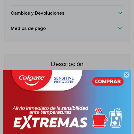
Cambios y Devoluciones
Medios de pago
Descripción

Love Collection Delina 151 Eau de Parfum es una fragancia
femenina de alta gama que destaca por su perfil ultraelegante,
romántico y lujoso. Inspirada en una de las composiciones
florales más icónicas del mundo, este perfume para dama ofrece
una alta concentración que garantiza una excelente fijación y
una estela sofisticada y envolvente. Es la elección perfecta para
mujeres modernas que desean proyectar distinción, femineidad y