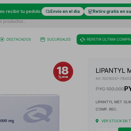
mo recibir tu pedido:
Envío en el día
Retiro gratis en s
DESTACADOS
SUCURSALES
REPETIR ÚLTIMA COMPR
LIPANTYL M
10016041-7840
P
PYG
100.000
LIPANTYL MET GLI
COMP. REC.
VER STOCK EN 