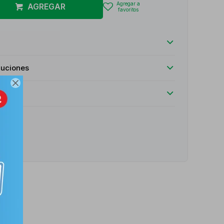
AGREGAR
luciones

e