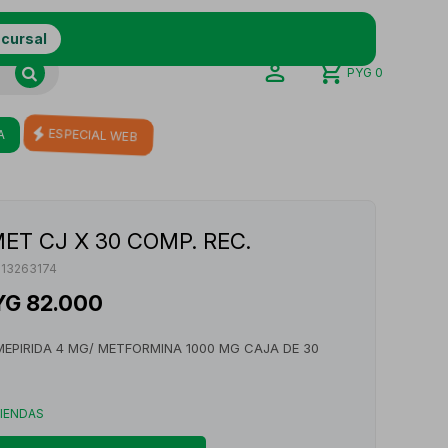
ucursal
PYG
0
A
ESPECIAL WEB
ET CJ X 30 COMP. REC.
213263174
YG
82.000
MEPIRIDA 4 MG/ METFORMINA 1000 MG CAJA DE 30
TIENDAS