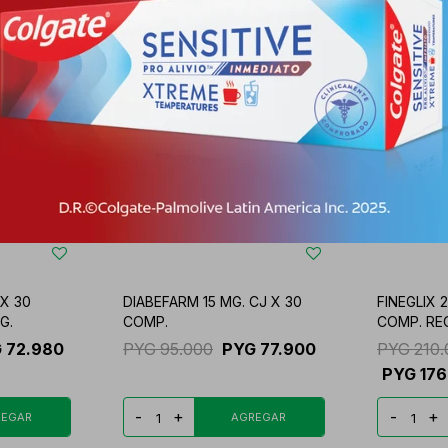
X 30
DIABEFARM 15 MG. CJ X 30
FINEGLIX 
G.
COMP.
COMP. RE
G
72.980
PYG
95.000
PYG
77.900
PYG
210
PYG
176
-
+
-
+