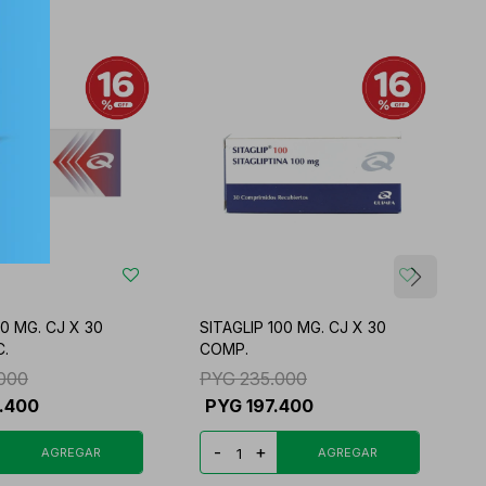
20 MG. CJ X 30
SITAGLIP 100 MG. CJ X 30
D
C.
COMP.
C
.000
PYG
235.000
.400
PYG
197.400
-
+