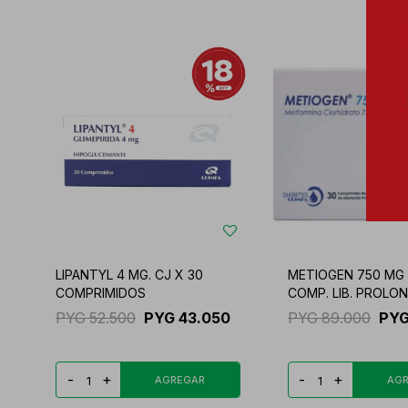
LIPANTYL 4 MG. CJ X 30
METIOGEN 750 MG 
COMPRIMIDOS
COMP. LIB. PROLON
PYG
52.500
PYG
43.050
PYG
89.000
PY
-
+
-
+