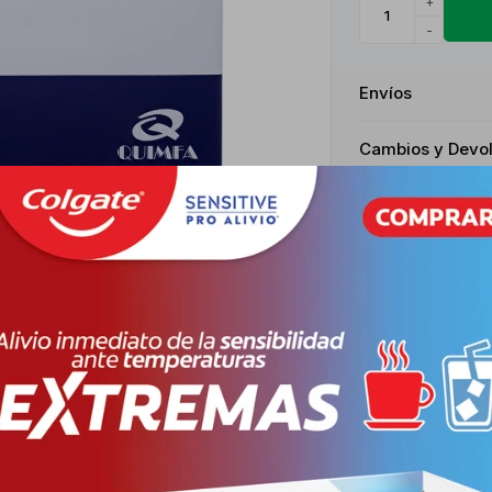
+
-
Envíos
Cambios y Devo
Medios de pago
Características
Receta
Venta libr
Productos que te pueden interesar