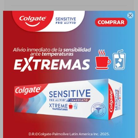
Cambios y Devoluciones

Medios de pago
Descripción
INDICACIONES ESTÁ INDICADO EN COMBINACIÓN CON UNA DIETA
CONTROLADA EN: DIABETES NO INSULINODEPENDIENTE TIPO II
(DMNID): DIABÉTIC
Productos que te pueden interesar