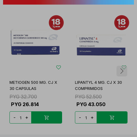
METIOGEN 500 MG. CJ X
LIPANTYL 4 MG. CJ X 30
30 CAPSULAS
COMPRIMIDOS
PYG
32.700
PYG
52.500
PYG
26.814
PYG
43.050
-
+
-
+