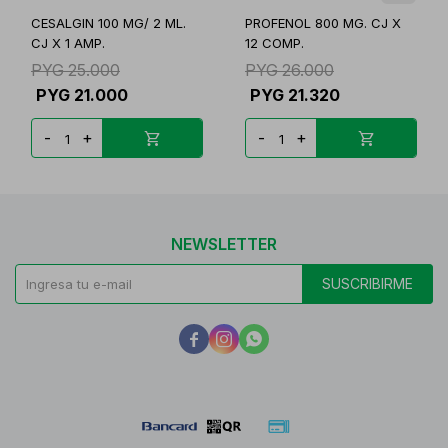
CESALGIN 100 MG/ 2 ML.
PROFENOL 800 MG. CJ X
CJ X 1 AMP.
12 COMP.
PYG
25.000
PYG
26.000
PYG
21.000
PYG
21.320
-
+
-
+
NEWSLETTER
SUSCRIBIRME


