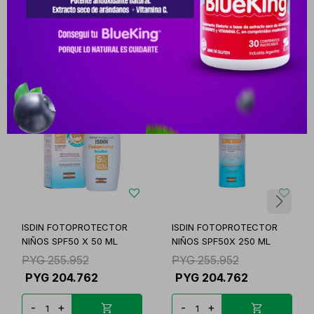
Productos que te pueden interesar
ISDIN FOTOPROTECTOR
ISDIN FOTOPROTECTOR
NIÑOS SPF50 X 50 ML
NIÑOS SPF50X 250 ML
PYG
255.952
PYG
255.952
PYG
204.762
PYG
204.762
-
+
-
+