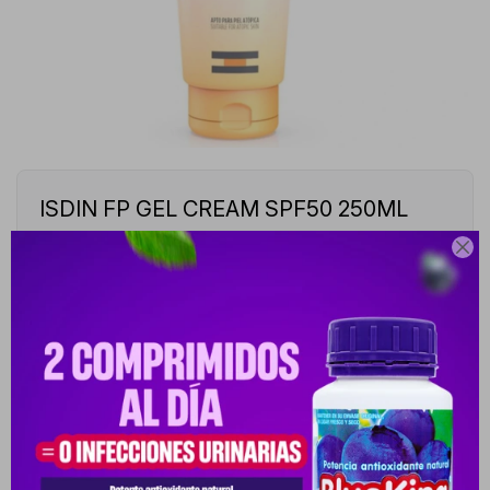
ISDIN FP GEL CREAM SPF50 250ML
10031933-10031933

ISDIN FOTOPROTECTOR GEL CREAM SPF 50+ TODO TIPO
DE PIEL DE 250 ML.
Este artículo está agotado.