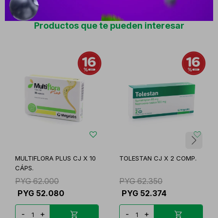
Productos que te pueden interesar
MULTIFLORA PLUS CJ X 10
TOLESTAN CJ X 2 COMP.
CÁPS.
PYG
62.000
PYG
62.350
PYG
52.080
PYG
52.374
-
+
-
+