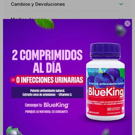
Cambios y Devoluciones
Medios de pago

Características
Receta
Venta libre
Descripción
INDICACIONES TRATAMIENTO DE DISENTERÍA O AMEBIASIS
CAUSADA POR GIARDIA LAMBLIA O CRYPTOSPORIDIUM PARVUM.
USOS OFF LABEL: DIARREA