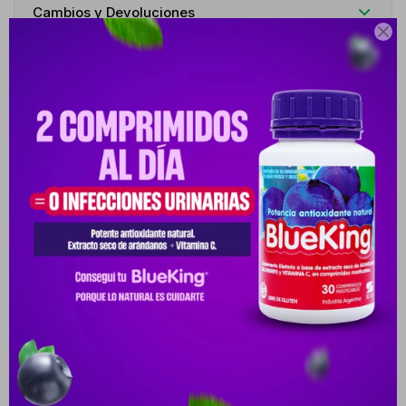
Cambios y Devoluciones

Medios de pago
Descripción
INDICACIONES TRATAMIENTO DE HOMBRES ADULTOS CON
DISFUNCIÓN ERÉCTIL. TAMBIÉN SE USA PARA EL TRATAMIENTO DE
LA HIPERTENSIÓN PULMON
Productos que te pueden interesar