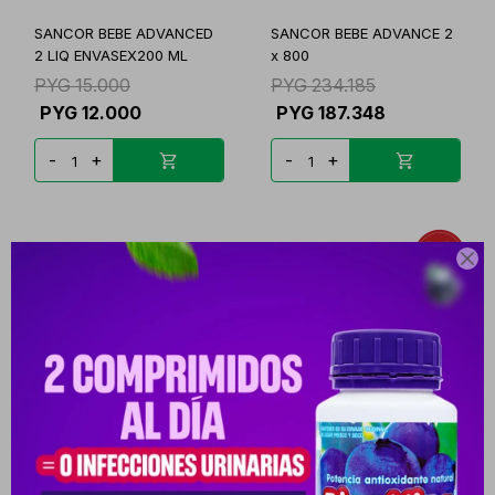
SANCOR BEBE ADVANCED
SANCOR BEBE ADVANCE 2
2 LIQ ENVASEX200 ML
x 800
PYG
15.000
PYG
234.185
PYG
12.000
PYG
187.348
-
+
-
+

NAN 2 OPTIPRO 6-12
BEBELAC GOLD 2 POLVO
MESES FR. X 800 GR.
FR. X 400 GR.