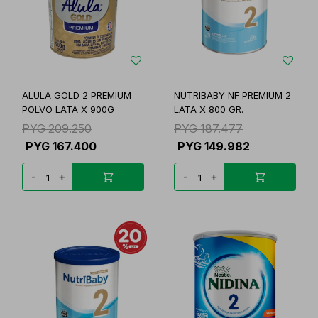
ALULA GOLD 2 PREMIUM
NUTRIBABY NF PREMIUM 2
POLVO LATA X 900G
LATA X 800 GR.
PYG
209.250
PYG
187.477
PYG
167.400
PYG
149.982
-
+
-
+