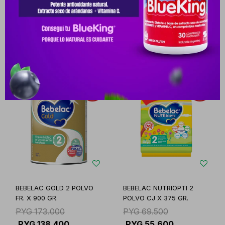
PYG
170.000
PYG
89.000
PYG
71.200
-
+
-
+
BEBELAC GOLD 2 POLVO
BEBELAC NUTRIOPTI 2
FR. X 900 GR.
POLVO CJ X 375 GR.
PYG
173.000
PYG
69.500
PYG
138.400
PYG
55.600