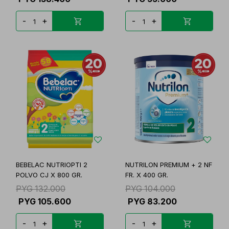
-
+
-
+
BEBELAC NUTRIOPTI 2
NUTRILON PREMIUM + 2 NF
POLVO CJ X 800 GR.
FR. X 400 GR.
PYG
132.000
PYG
104.000
PYG
105.600
PYG
83.200
-
+
-
+