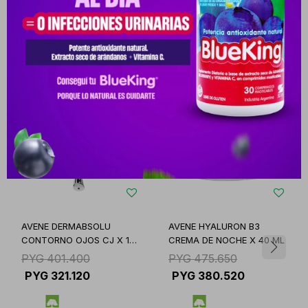
Productos que te pueden interesar
AVENE DERMABSOLU
AVENE HYALURON B3
CONTORNO OJOS CJ X 15
CREMA DE NOCHE X 40 ML
M
PYG
401.400
PYG
475.650
PYG
321.120
PYG
380.520