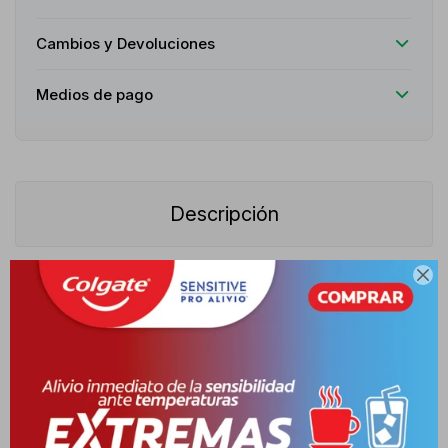
Cambios y Devoluciones
Medios de pago
Descripción

Acción terapéutica: Suplemento nutricional hiperproteico de
rápida absorción, alto valor biológico y excelente perfil de
aminoácidos.Indicaciones: Indicado para favorecer el crecimiento
muscular, acelerar la reparación de los tejidos post-
entrenamiento, prevenir el catabolismo y complementar dietas de
control de peso o requerimientos proteicos elevados.Posología:
Se recomienda consumir de 1 a 2 porciones al día,