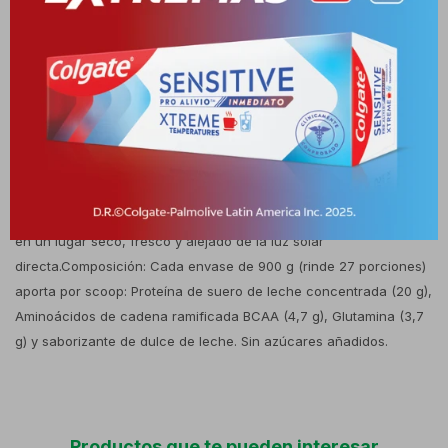
preferentemente inmediatamente después de finalizar la actividad
física o como un snack saludable a media mañana o tarde.Modo
de uso: Vía oral. Diluir 1 medida dosificadora (scoop) en 200 a 250
ml de agua fresca o leche descremada. Agitar enérgicamente en
un vaso mezclador o shaker hasta lograr una consistencia
homogénea y suave antes de beber.Precauciones y advertencias:
Suplemento alimentario de venta libre. No recomendado para
personas con intolerancia severa a los derivados lácteos.
Fenilcetonúricos: contiene fenilalanina. Conservar bien cerrado
en un lugar seco, fresco y alejado de la luz solar
directa.Composición: Cada envase de 900 g (rinde 27 porciones)
aporta por scoop: Proteína de suero de leche concentrada (20 g),
Aminoácidos de cadena ramificada BCAA (4,7 g), Glutamina (3,7
g) y saborizante de dulce de leche. Sin azúcares añadidos.
Productos que te pueden interesar