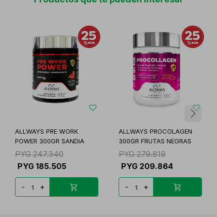
ALLWAYS PRE WORK
ALLWAYS PROCOLAGEN
POWER 300GR SANDIA
300GR FRUTAS NEGRAS
PYG
247.340
PYG
279.819
PYG
185.505
PYG
209.864
-
+
-
+