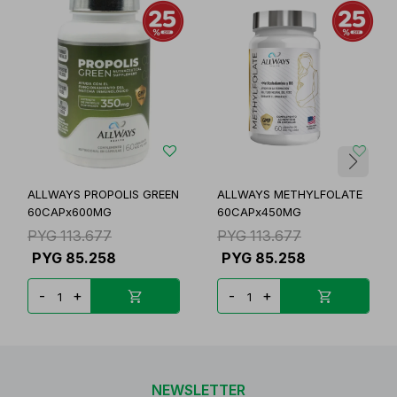
ALLWAYS PROPOLIS GREEN
ALLWAYS METHYLFOLATE
60CAPx600MG
60CAPx450MG
PYG
113.677
PYG
113.677
PYG
85.258
PYG
85.258
-
+
-
+
NEWSLETTER