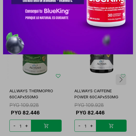
Productos que te pueden interesar
ALLWAYS THERMOPRO
ALLWAYS CAFFEINE
60CAPx550MG
POWER 60CAPx550MG
PYG
109.928
PYG
109.928
PYG
82.446
PYG
82.446
-
+
-
+