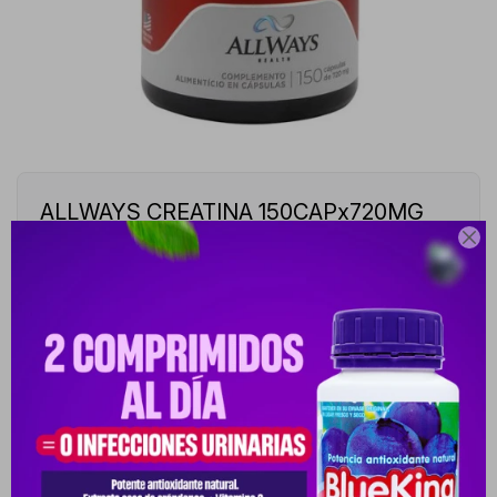
ALLWAYS CREATINA 150CAPx720MG

10032985-10032985
CREATINA ALLWAYS 720MG - FRASCO DE 150 CAPSULAS
Este artículo está agotado.