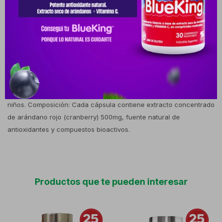
desean reforzar sus defensas naturales. Posología y modo de
uso: Se sugiere ingerir 1 cápsula de 500mg al día,
preferentemente junto con alimentos y con abundante agua,
salvo indicación médica distinta. Precauciones y advertencias: No
exceder la dosis recomendada. Evitar su uso en menores de
edad, embarazadas o lactantes sin supervisión profesional.
Consultar al médico en caso de condiciones médicas específicas
o uso de anticoagulantes. Mantener fuera del alcance de los
niños. Composición: Cada cápsula contiene extracto concentrado
de arándano rojo (cranberry) 500mg, fuente natural de
antioxidantes y compuestos bioactivos.
Productos que te pueden interesar