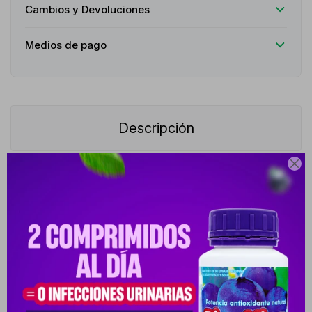
Cambios y Devoluciones
Medios de pago
Descripción

Cranberry Cap 500mg es un suplemento natural formulado para
apoyar la salud urinaria y prevenir infecciones recurrentes. Su
acción terapéutica se centra en aportar antioxidantes y
proantocianidinas presentes en el arándano rojo, que ayudan a
inhibir la adhesión de bacterias en las vías urinarias,
favoreciendo el bienestar general. Indicaciones: Recomendado
para personas con tendencia a infecciones urinarias, mujeres
que buscan mantener un sistema urinario saludable y quienes