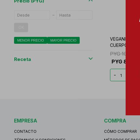
Precio
(PYG)
OK
VEGANIS CRE
MENOR PRECIO
MAYOR PRECIO
CUERPO HUM
PYG
103.92
Receta
PYG
88.33
-
+
EMPRESA
COMPRA
CONTACTO
CÓMO COMPRAR