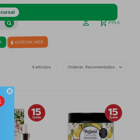
ucursal
PYG
0
ESPECIAL WEB
A
4 artículos
Recomendados
