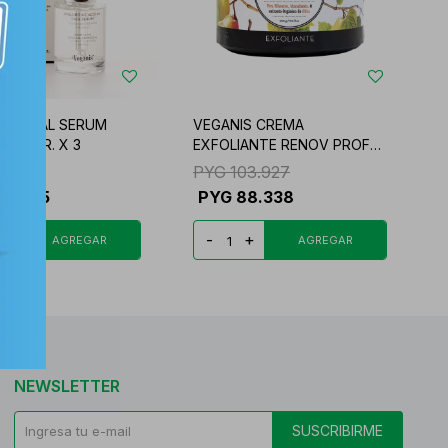
S FACIAL SERUM
VEGANIS CREMA
ALUR FR. X 3
EXFOLIANTE RENOV PROF
FR.
26.277
PYG
103.927
07.335
PYG
88.338
+
-
+
NEWSLETTER
SUSCRIBIRME