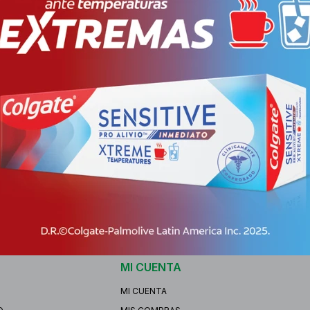
MA PIERNAS Y
VEGANIS CREMA MANOS Y
VEGANI
ECTA F
CUERPO HUMECTA FR.
ACID HI
7
PYG
103.927
PYG
1
8
PYG
88.338
PYG
1
-
+
-
MI CUENTA
MI CUENTA