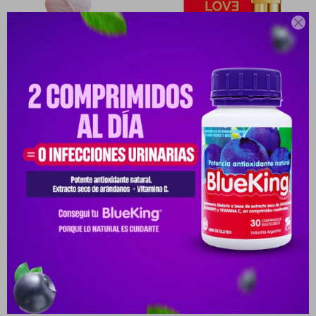

LOVE COLLECTION DELINA
LOVE COLLEC BACCARAT
EDP 151 20ML
EDP UNISEX 247 30ML
PYG
41.667
PYG
47.619
PYG
29.167
PYG
33.333
PYG
29.167
PYG
33.333
PYG
29.167
PYG
33.333
-
+
-
+