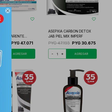

A GEL
ASEPXIA CARBON DETOX
.TRANPARENTE
JAB PIEL MIX IMPERF
ZADO
2.417
PYG
47.071
PYG
47.193
PYG
30.675
+
-
+