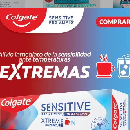
OLIANTE
ASEPXIA FORTE ANTIACNIL
ASEPXI
B BARRA C
FAST-3 JABON CJ
EMERG
LOCALI
PYG
31.948
PYG
47.193
PYG
30.675
PYG
7
-
+
-