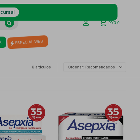
ucursal
PYG
0
A
ESPECIAL WEB
8 artículos
Recomendados