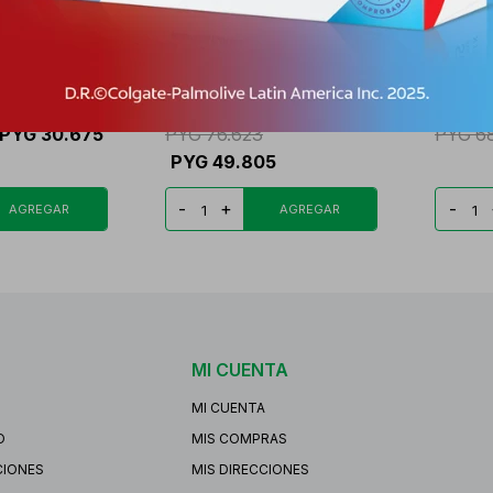
ARBONATO DE
ASEPXIA CARBON DETOX
ASEPXI
 CJ X
EXFOLIANTE FACIAL F
MASCAR
PYG
30.675
PYG
76.623
PYG
6
PYG
49.805
-
+
-
MI CUENTA
MI CUENTA
O
MIS COMPRAS
CIONES
MIS DIRECCIONES