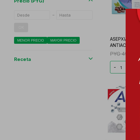
Precio
(PYG)
OK
ASEPXIA EXF
MENOR PRECIO
MAYOR PRECIO
ANTIACNIL JA
PYG
49.151
Receta
-
+