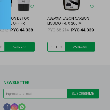
A CARBON DETOX
ASEPXIA JABON CARBON
A PELL OFF FR
LIQUIDO FR. X 200 M
8.212
PYG
44.338
PYG
68.214
PYG
44.339
+
-
+
NEWSLETTER
SUSCRIBIRME


