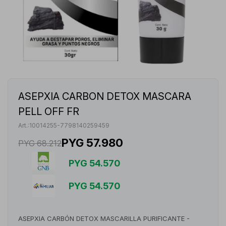
ASEPXIA CARBON DETOX MASCARA
PELL OFF FR
10014255-7798140259459
PYG
57.980
PYG
68.212
PYG
54.570
PYG
54.570
ASEPXIA CARBÓN DETOX MASCARILLA PURIFICANTE -