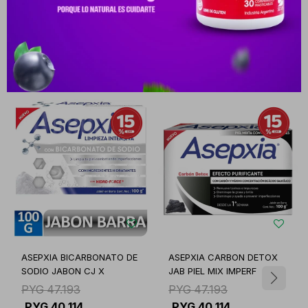
Productos que te pueden interesar
ASEPXIA BICARBONATO DE
ASEPXIA CARBON DETOX
SODIO JABON CJ X
JAB PIEL MIX IMPERF
PYG
47.193
PYG
47.193
PYG
40.114
PYG
40.114