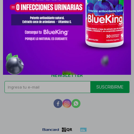
NEWSLETTER
SUSCRIBIRME


