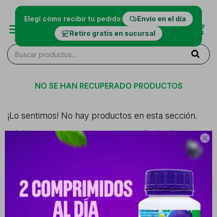
Elegí cómo recibir tu pedido:
Envío en el día
Retiro gratis en sucursal
NO SE HAN RECUPERADO PRODUCTOS
¡Lo sentimos! No hay productos en esta sección.
Inténtalo nuevamente con otros criterios de filtrado o busca en

otras secciones de nuestro catálogo.
Filtrando por:
TELETON